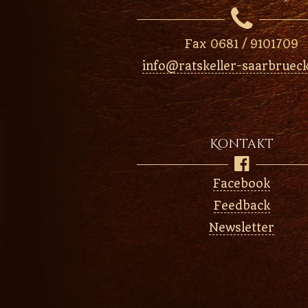

Fax 0681 / 9101709
info@ratskeller-saarbruec
Kontakt

Facebook
Feedback
Newsletter