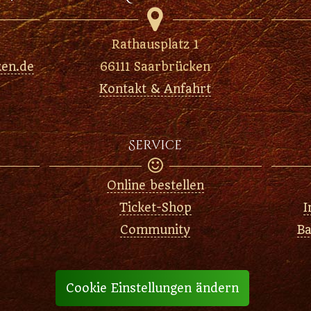

Rathausplatz 1
ken.de
66111 Saarbrücken
Kontakt & Anfahrt
Service

Online bestellen
Ticket-Shop
I
Community
Ba
Cookie Einstellungen ändern