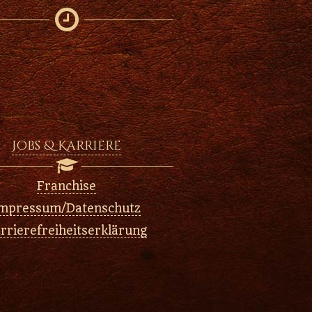

Jobs & Karriere

Franchise
mpressum/Datenschutz
rrierefreiheitserklärung