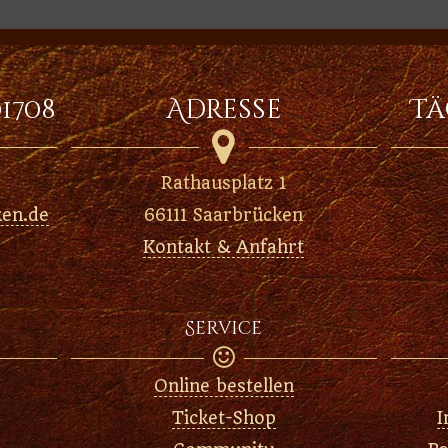
01708
Adresse
Tä

Rathausplatz 1
ken.de
66111 Saarbrücken
Kontakt & Anfahrt
Service

Online bestellen
Ticket-Shop
I