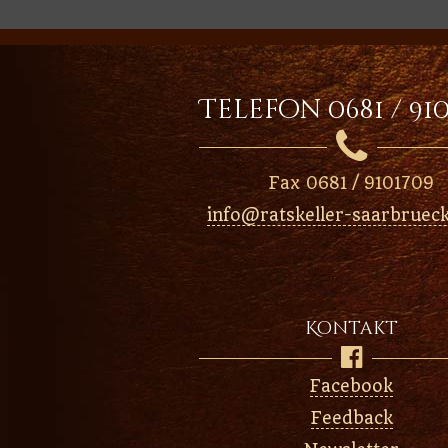
Telefon 0681 / 91

Fax 0681 / 9101709
info@ratskeller-saarbruec
Kontakt

Facebook
Feedback