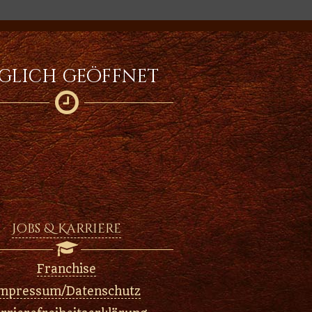
glich geöffnet

Jobs & Karriere

Franchise
mpressum/Datenschutz